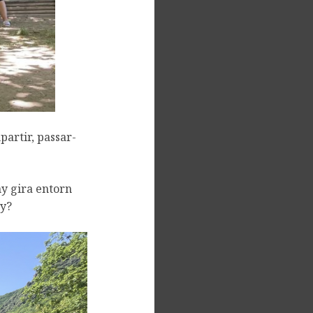
partir, passar-
ny gira entorn
any?