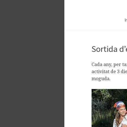
Skip
I
to
content
Sortida d’
Cada any, per tan
activitat de 3 di
moguda.