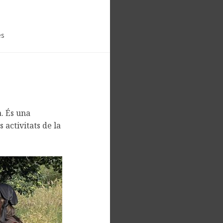
es
à. És una
s activitats de la