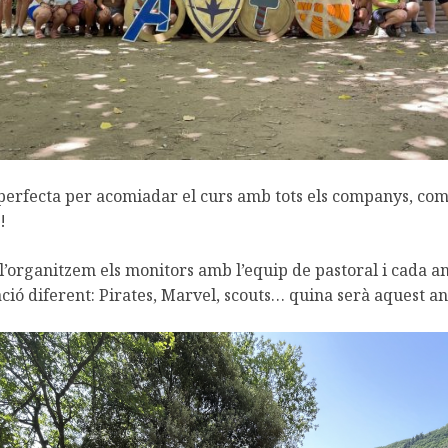
 perfecta per acomiadar el curs amb tots els companys, com
!
l’organitzem els monitors amb l’equip de pastoral i cada a
ció diferent: Pirates, Marvel, scouts… quina serà aquest 